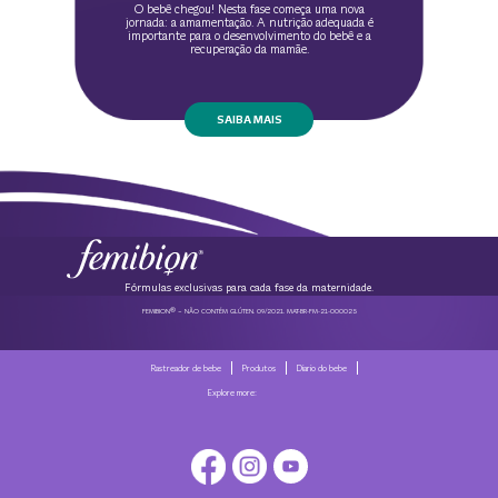
O bebê chegou! Nesta fase começa uma nova
jornada: a amamentação. A nutrição adequada é
importante para o desenvolvimento do bebê e a
recuperação da mamãe.
SAIBA MAIS
Fórmulas exclusivas para cada fase da maternidade.
®
FEMIBION
– NÃO CONTÉM GLÚTEN. 09/2021. MAT-BR-FM-21-000025
Rastreador de bebe
Produtos
Diario do bebe
Explore more: