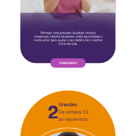
Planejar uma gravidez saudável implica
mudanças, hábitos saudáveis, dieta equilibrada e
muito amor para ajudar o seu bebê a ter o melhor
início de vida.
SAIBA MAIS
2
Gravidez
Da semana 13
ao nascimento