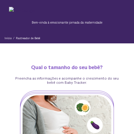
Saiba tudo sobre cada fase da jornada da maternidade para uma gravidez saudável:
Pular para o conteúdo principal
Bem-vinda à emocionante jornada da maternidade
Início
/
Rastreador de Bebê
Qual o tamanho do seu bebê?
Preencha as informações e acompanhe o crescimento do seu
bebê com Baby Tracker.