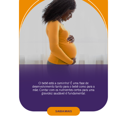
O bebê está a caminho! É uma fase de
desenvolvimento tanto para o bebê como para a
mãe. Contar com os nutrientes certos para uma
gravidez saudável é fundamental.
SAIBA MAIS