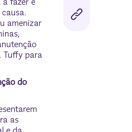
 a fazer é
 causa.
ou amenizar
inas,
manutenção
 Tuffy para
nção do
resentarem
ra as
l e da