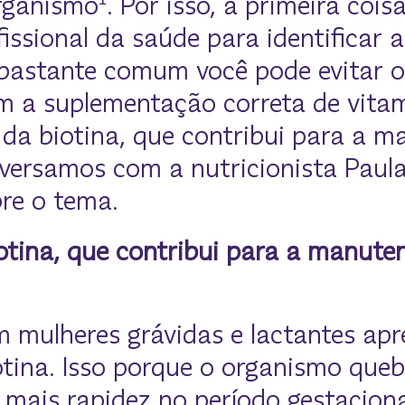
ganismo¹. Por isso, a primeira coisa
issional da saúde para identificar a
 bastante comum você pode evitar 
m a suplementação correta de vitam
da biotina, que contribui para a 
versamos com a nutricionista Paula
re o tema.
otina, que contribui para a manute
 mulheres grávidas e lactantes ap
otina. Isso porque o organismo queb
mais rapidez no período gestaciona