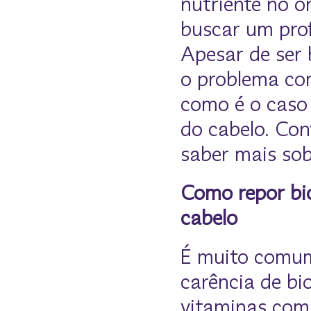
nutriente no or
buscar um prof
Apesar de ser
o problema co
como é o caso 
do cabelo. Con
saber mais sob
Como repor bi
cabelo
É muito comum
carência de bi
vitaminas com 