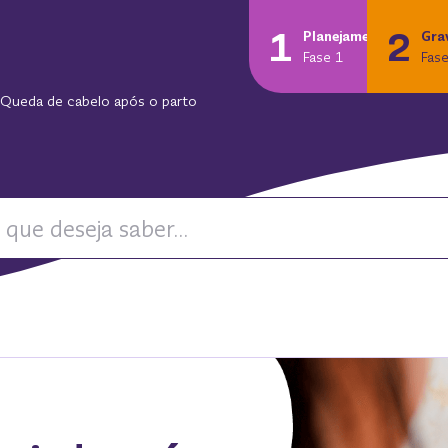
1
2
Planejamento
Gra
Fase 1
Fase
Queda de cabelo após o parto