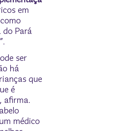
ricos em
, como
a do Pará
”.
ode ser
ão há
rianças que
que é
, afirma.
cabelo
 um médico