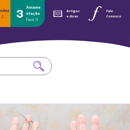
Amame
3
videz
Artigos
Fale
ntação
 2
e dicas
Conosco
Fase 3