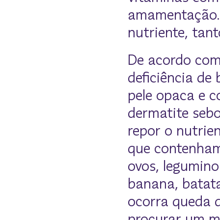
amamentação. 
nutriente, tan
De acordo com 
deficiência de
pele opaca e c
dermatite sebo
repor o nutrie
que contenham 
ovos, leguminos
banana, batata
ocorra queda 
procurar um m