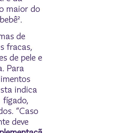
o maior do
bebê².
omas de
s fracas,
s de pele e
a. Para
limentos
sta indica
, fígado,
dos. “Caso
nte deve
plementaçã