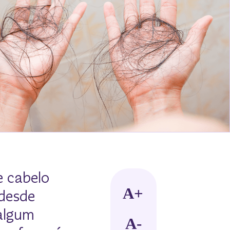
 cabelo
 desde
 algum