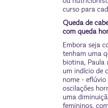
ou nutricionis
curso para cad
Queda de cabe
com queda hor
Embora seja c
tenham uma qu
biotina, Paula
um indício de 
nome - eflúvio
oscilações ho
uma diminuiçã
femininos, com