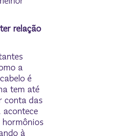
 melhor
er relação
tantes
como a
cabelo é
ema tem até
r conta das
, acontece
s hormônios
vando à