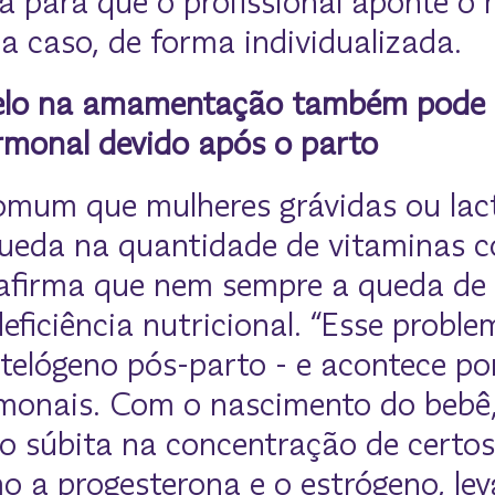
ta para que o profissional aponte o
a caso, de forma individualizada.
lo na amamentação também pode t
monal devido após o parto
omum que mulheres grávidas ou lac
eda na quantidade de vitaminas 
 afirma que nem sempre a queda de 
deficiência nutricional. “Esse probl
 telógeno pós-parto - e acontece po
rmonais. Com o nascimento do bebê
o súbita na concentração de certo
o a progesterona e o estrógeno, le