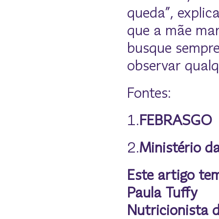
queda”, explic
que a mãe man
busque sempre 
observar qualq
Fontes:
1.
FEBRASGO
2.
Ministério d
Este artigo tem
Paula Tuffy
Nutricionista