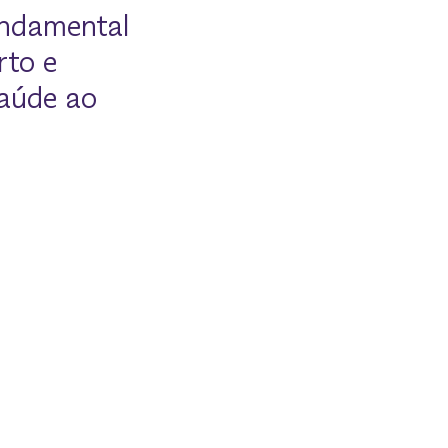
fundamental
rto e
saúde ao