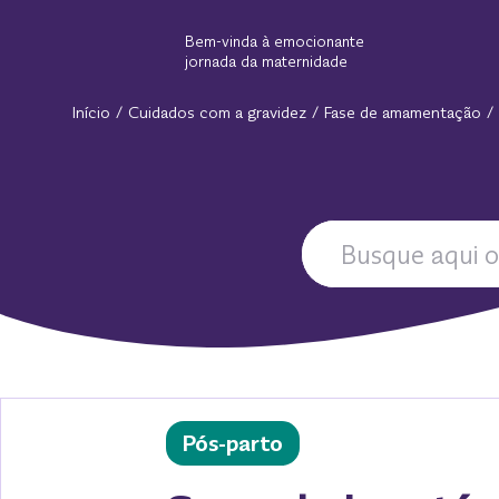
Pular para o conteúdo principal
Bem-vinda à emocionante
jornada da maternidade
Início
/
Cuidados com a gravidez
/
Fase de amamentação
/
Pós-parto