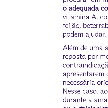
o adequada co
vitamina A, co
feijão, beterr
podem ajudar. 
Além de uma a
reposta por m
contraindicaç
apresentarem d
necessária ori
Nesse caso, ao
durante a ama