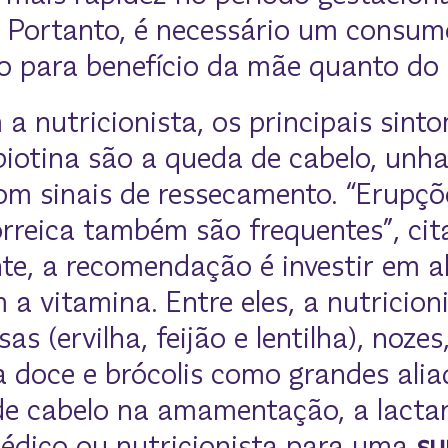
Portanto, é necessário um consum
to para benefício da mãe quanto do 
a nutricionista, os principais sint
 biotina são a queda de cabelo, unha
om sinais de ressecamento. “Erupçõe
rreica também são frequentes”, cit
nte, a recomendação é investir em a
a vitamina. Entre eles, a nutricioni
as (ervilha, feijão e lentilha), nozes
 doce e brócolis como grandes alia
de cabelo na amamentação, a lacta
édico ou nutricionista para uma
su